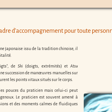
cadre d'accompagnement pour toute personne 
e japonaise issu de la tradition chinoise, il
talité.
igts", de
Shi
(doigts, extrémités) et
Atsu
n une succession de manœuvres manuelles sur
ent les points vitaux situés sur le corps.
les pouces du praticien mais celui‐ci peut
s genoux. Le praticien est souvent amené à
ssions et des moments calmes de fluidiques