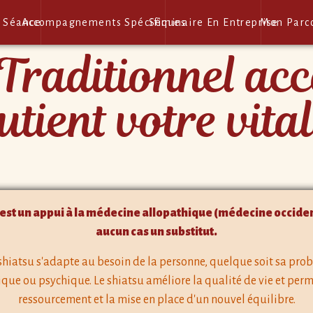
 Séance
Accompagnements Spécifiques
Séminaire En Entreprise
Mon Parc
 Traditionnel ac
utient votre vital
 est un appui à la médecine allopathique (médecine occiden
aucun cas un substitut.
shiatsu s'adapte au besoin de la personne, quelque soit sa pr
que ou psychique. Le shiatsu améliore la qualité de vie et per
ressourcement et la mise en place d'un nouvel équilibre.