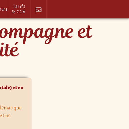
Tarifs
ours
& CGV
compagne et
ité
tale) et en
oblématique
met un