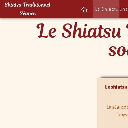
Shiatsu Traditionnel
Le Shiatsu
Une
Séance
Le Shiatsu
so
Le shiatsu
La séance 
physi